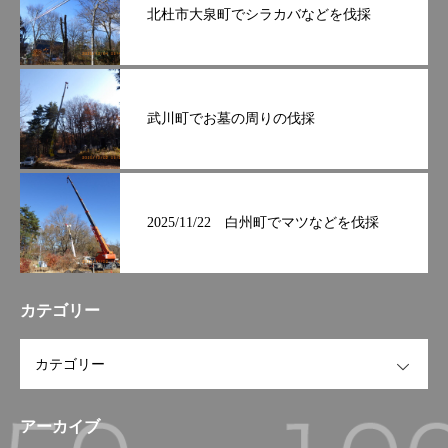
北杜市大泉町でシラカバなどを伐採
武川町でお墓の周りの伐採
2025/11/22 白州町でマツなどを伐採
カテゴリー
OPEN
アーカイブ