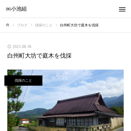
㈱小池組
ブログ
伐採のこと
白州町大坊で庭木を伐採
ホーム
2025.08.30
白州町大坊で庭木を伐採
伐採のこと