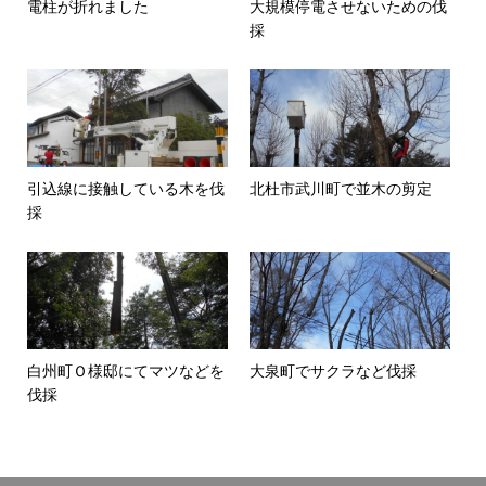
電柱が折れました
大規模停電させないための伐
採
引込線に接触している木を伐
北杜市武川町で並木の剪定
採
白州町Ｏ様邸にてマツなどを
大泉町でサクラなど伐採
伐採