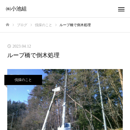
㈱小池組
ブログ
伐採のこと
ループ橋で倒木処理
ホーム
2023.04.12
ループ橋で倒木処理
伐採のこと