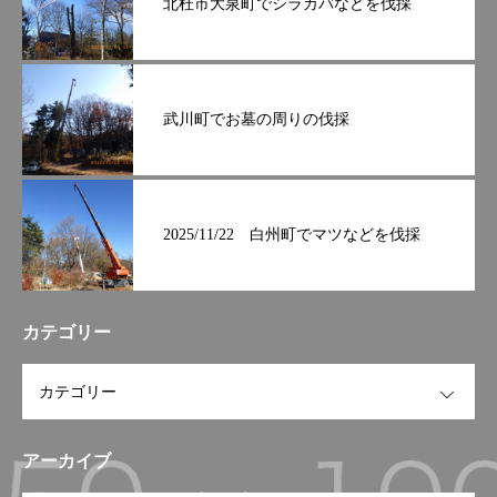
北杜市大泉町でシラカバなどを伐採
武川町でお墓の周りの伐採
2025/11/22 白州町でマツなどを伐採
カテゴリー
OPEN
アーカイブ