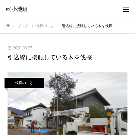
㈱小池組
ブログ
伐採のこと
引込線に接触している木を伐採
ホーム
2020.09.27
引込線に接触している木を伐採
伐採のこと