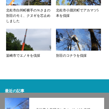
北杜市白州町横手のＮさまの
北杜市小淵沢町でアカマツ5
別荘のモミ、クヌギを芯止め
本を伐採
しました
韮崎市でエノキを伐採
別荘のコナラを伐採
最近の記事